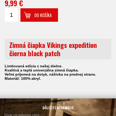
9,99 €
DO KOŠÍKA
Zimná čiapka Vikings expedition
čierna black patch
Limitovaná edícia z našej dielne.
Kvalitná a teplá univerzálna zimná čiapka.
Veľmi príjemná na dotyk, nášivka na prednej strane.
Materiál: 100% akryl.
DÔLEŽITÉ NFORMÁCIE
Tovar za najlepšie ceny.