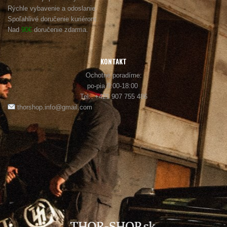
Rýchle vybavenie a odoslanie.
Spoľahlivé doručenie kuriérom.
Nad
90€
doručenie zdarma.
KONTAKT
Ochotne poradíme:
po-pia 9:00-18:00
Tel: +421 907 755 486
thorshop.info@gmail.com