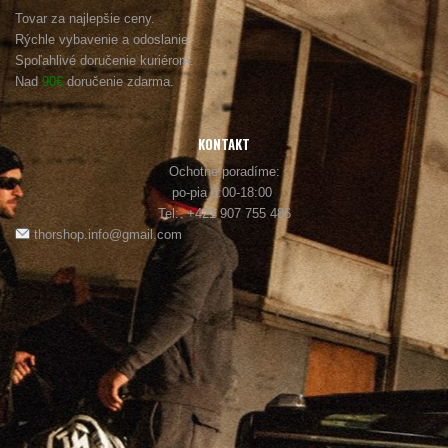
Tovar za najlepšie ceny.
Rýchle vybavenie a odoslanie.
Spoľahlivé doručenie kuriérom.
Nad
90€
doručenie zdarma.
KONTAKT
Ochotne poradíme:
po-pia 9:00-18:00
Tel: +421 907 755 486
thorshop.info@gmail.com