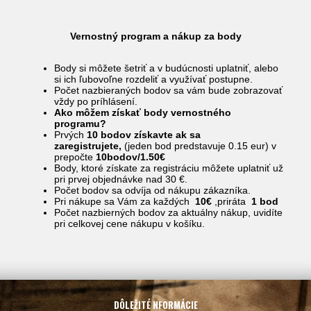
Vernostný program a nákup za body
Body si môžete šetriť a v budúcnosti uplatniť, alebo
si ich ľubovoľne rozdeliť a využívať postupne.
Počet nazbieraných bodov sa vám bude zobrazovať
vždy po príhlásení.
Ako môžem získať body vernostného
programu?
Prvých
10 bodov získavte ak sa
zaregistrujete,
(jeden bod predstavuje 0.15 eur) v
prepočte
10bodov/1.50€
Body, ktoré získate za registráciu môžete uplatniť už
pri prvej objednávke nad 30 €.
Počet bodov sa odvíja od nákupu zákazníka.
Pri nákupe sa Vám za každých
10€
,priráta
1 bod
Počet nazbierných bodov za aktuálny nákup, uvidíte
pri celkovej cene nákupu v košíku.
DÔLEŽITÉ NFORMÁCIE