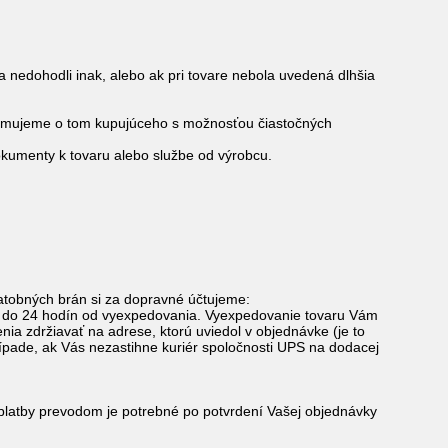
a nedohodli inak, alebo ak pri tovare nebola uvedená dlhšia
nformujeme o tom kupujúceho s možnosťou čiastočných
dokumenty k tovaru alebo službe od výrobcu.
latobných brán si za dopravné účtujeme:
ky do 24 hodín od vyexpedovania. Vyexpedovanie tovaru Vám
ia zdržiavať na adrese, ktorú uviedol v objednávke (je to
rípade, ak Vás nezastihne kuriér spoločnosti UPS na dodacej
platby prevodom je potrebné po potvrdení Vašej objednávky