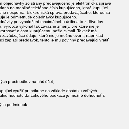
m objednávky zo strany predávajúceho je elektronická správa
aná na mobilné telefónne číslo kupujúceho, ktoré kupujúci
eho nesporná. Elektronická správa predávajúceho, ktorou sa
uje je odmietnutie objednávky kupujúceho.
jednávky pri vynaložení maximálneho úsilia a to z dôvodov
, výrobca vykonal tak závažné zmeny, pre ktoré nie je
stornovať o čom kupujúcemu pošle e-mail. Taktiež má
 zavádzajúce údaje, ktoré nie je možné overiť, napríklad
i zaplatil preddavok, tento je mu povinný predávajúci vrátiť
ých prostriedkov na náš účet,
ujúci využiť pri nákupe na základe dostatku voľných
inálnu hodnotu darčekového poukazu je možné dohodnúť s
dných podmienok.