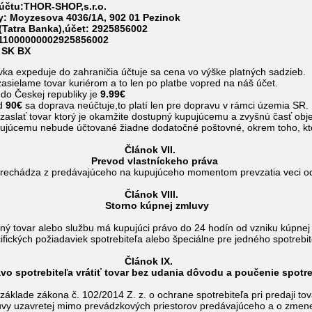
účtu:THOR-SHOP,s.r.o.
: Moyzesova 4036/1A, 902 01 Pezinok
(Tatra Banka),účet: 2925856002
SK 9311000000002925856002
 SK BX
vka expeduje do zahraničia účtuje sa cena vo výške platných sadzieb.
zasielame tovar kuriérom a to len po platbe vopred na náš účet.
do Českej republiky je
9.99€
ad
9
0€
sa doprava neúčtuje,to platí len pre dopravu v rámci územia SR.
zaslať tovar ktorý je okamžite dostupný kupujúcemu a zvyšnú časť obj
ujúcemu nebude účtované žiadne dodatočné poštovné, okrem toho, kto
nok VII.
vlastníckeho práva
prechádza z predávajúceho na kupujúceho momentom prevzatia veci o
ok VIII.
 kúpnej zmluvy
ný tovar alebo službu má kupujúci právo do 24 hodín od vzniku kúpnej z
fických požiadaviek spotrebiteľa alebo špeciálne pre jedného spotrebit
nok IX.
eľa vrátiť tovar bez udania dôvodu a poučenie spotreb
základe zákona č. 102/2014 Z. z. o ochrane spotrebiteľa pri predaji to
uvy uzavretej mimo prevádzkových priestorov predávajúceho a o zmene 