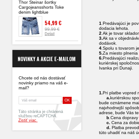
Thor Steinar šortky
Cargojeansshorts Toke
Čl
denim lightblue
Dodac
54,99 €
1
.Predávajúci je po
dodacia lehota.
99,99 €
2
.Ak je tovar sklad
Detail
3.
Ak sa v objednávk
dodávok.
4
.Spolu s tovarom j
5.
Za miesto plnenia
NOVINKY A AKCIE E-MAILOM
6.
Predávajúci reali
kuriérskej spoločn
Ivanka pri Dunaji.
Chcete od nás dostávať
Člá
novinky priamo na váš e-
Poplatky za
mail?
1.
Pri platbe vopred
a.
kuriérskou sp
bude oznámene mailom
najvhodnejší spôsob
Táto stránka je chránená
adrese, bude Vás te
službou reCAPTCHA.
b
.Cena dopravy
Zistiť viac.
c.
Cena za dobier
d.
Platba prevod
túto uhadiť na náš ú