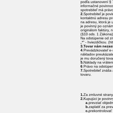
podľa ustanovení § 7
informačné povinnos
spotrebiteľ má práv
2.
Spotrebiteľ je pov
kontaktnú adresu pr
na adresu, ktorá je 
je povinný po oznám
originálom faktúry,
(§10 ods. 1 Zákona).
Na odstúpenie od zm
„*" - hviezdičkou. 
3.Tovar nám nezasi
4
.Prevádzkovateľ e-
nákladov preukázate
je mu doručený tovar
5.
Náklady na vráteni
6
.Právo na odstúpen
7.
Spotrebiteľ znáša
tovaru.
Člá
Práva a p
1.
Za zmluvné strany
2.
Kupujúci je povinn
a
.prevziať objed
b.
zaplatiť za pr
c.
prekontrolovať 