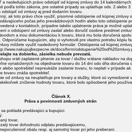
 a nasledujúcich právo odstúpiť od kúpnej zmluvy do 14 kalendárnych dn
ti podľa tohto zákona, pre ostatné prípady sa uplatňuje ods. 2 alebo 
o odstúpiť od zmluvy aj pred dodaním tovaru.
inný, ak toto právo chce využiť, písomné odstúpenie od kúpnej zmluvy 
edávajúceho počas jeho prevádzkových hodín alebo toto odstúpenie po
uvedená v kontaktoch, prípadne takéto uplatnenie práva je možné uplatn
ení o odstúpení od zmluvy zaslať alebo doručiť osobne predmet zmluvy
 návodom a inou dokumentáciou k tovaru, ktorá mu bola doručená spolu
 Odporúčame kupujúcim, aby si vyhotovili pre vlastnú potrebu kópiu fak
luvy môžete využiť nasledovný formulár: Odstúpenia od kúpnej zmluvy
(http://www.nakupujbezpecne.sk/docs/form/odstupenie%20od%20zmluvy.p
elajte na dobierku, zásielka nebude prevzatá.
shopu vráti zaplatené plnenie za tovar / službu vrátane nákladov na do
ľne vynaložených na objednanie tovaru do 14 dní odo dňa doručenia o
 alebo spotrebiteľ nepreukáže zaslanie tovaru, to neplatí v prípade ak
e tovaru znáša spotrebiteľ.
ie od zmluvy sa neuplatňuje pre tovary a služby, ktoré sú vymedzené v 
 akékoľvek zníženie hodnoty tovaru, ktoré bolo spôsobené jeho používa
nok X.
ovinnosti zmluvných strán
 sa pokladá predávajúci a kupujúci.
ý:
naný tovar,
evzatý tovar dohodnutú odplatu predávajúcemu,
neporušenosť obalu resp. aj samotný tovar pri jeho preberaní.