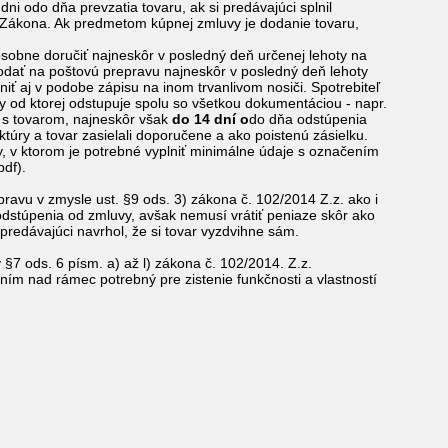
i odo dňa prevzatia tovaru, ak si predávajúci splnil
3 Zákona. Ak predmetom kúpnej zmluvy je dodanie tovaru,
osobne doručiť najneskôr v posledný deň určenej lehoty na
dať na poštovú prepravu najneskôr v posledný deň lehoty
iť aj v podobe zápisu na inom trvanlivom nosiči. Spotrebiteľ
 od ktorej odstupuje spolu so všetkou dokumentáciou - napr.
 s tovarom, najneskôr však
do 14 dní o
do dňa odstúpenia
túry a tovar zasielali doporučene a ako poistenú zásielku.
, v ktorom je potrebné vyplniť minimálne údaje s označením
df).
pravu v zmysle ust. §9 ods. 3) zákona č. 102/2014 Z.z. ako i
dstúpenia od zmluvy, avšak nemusí vrátiť peniaze skôr ako
 predávajúci navrhol, že si tovar vyzdvihne sám.
§7 ods. 6 písm. a) až l) zákona č. 102/2014. Z.z.
ním nad rámec potrebný pre zistenie funkčnosti a vlastností