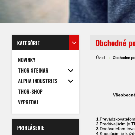
Obchodné p
KATEGÓRIE
Úvod
Obchodné p
NOVINKY
THOR STEINAR
ALPHA INDUSTRIES
THOR-SHOP
Všeobecné obch
VYPREDAJ
Čl
Vyme
1
.Prevádzkovateľom 
2
.Predávajúcim je
TH
PRIHLÁSENIE
3
.Dodávateľom tova
4
.Kupujúcim je každ