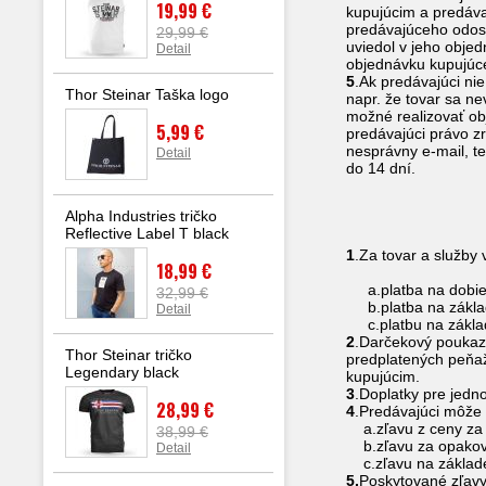
19,99 €
kupujúcim a predáva
predávajúceho odosl
29,99 €
uviedol v jeho obje
Detail
objednávku kupujúce
5
.Ak predávajúci ni
Thor Steinar Taška logo
napr. že tovar sa n
možné realizovať ob
5,99 €
predávajúci právo zr
nesprávny e-mail, te
Detail
do 14 dní.
Čl
Alpha Industries tričko
Reflective Label T black
1
.Za tovar a služby
18,99 €
a.platba na dobierk
32,99 €
b.platba na základe
Detail
c.platbu na zákla
2
.Darčekový poukaz 
Thor Steinar tričko
predplatených peňa
Legendary black
kupujúcim.
3
.Doplatky pre jedn
28,99 €
4
.Predávajúci môže 
a.zľavu z ceny za r
38,99 €
b.zľavu za opakov
Detail
c.zľavu na základe
5.
Poskytované zľavy