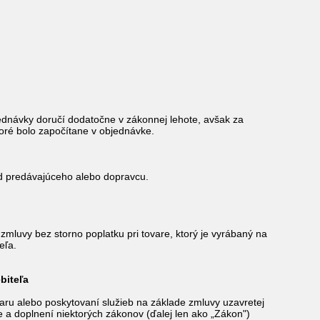
ednávky doručí dodatočne v zákonnej lehote, avšak za
ré bolo započítane v objednávke.
d predávajúceho alebo dopravcu.
mluvy bez storno poplatku pri tovare, ktorý je vyrábaný na
eľa.
iteľa
varu alebo poskytovaní služieb na základe zmluvy uzavretej
a doplnení niektorých zákonov (ďalej len ako „Zákon")