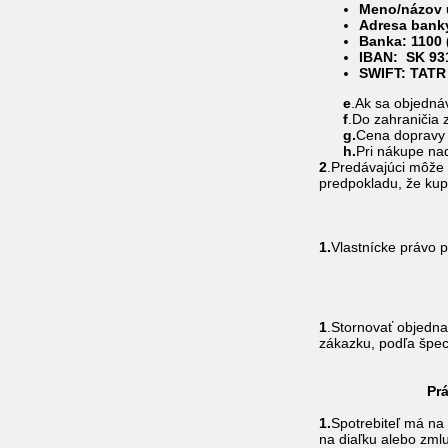
Meno/názov 
Adresa banky
Banka: 1100 
IBAN: 
SWIFT: TATR
e
.Ak sa objedná
f
.Do zahraničia 
g
.
Cena dopravy 
h
.
Pri nákupe n
2
.Predávajúci môže 
predpokladu, že kup
Člá
Prevod 
1.
Vlastnícke právo 
Člán
Storno
1
.Stornovať objedna
zákazku, podľa špeci
Člá
Právo spotrebit
1.
Spotrebiteľ má na 
na diaľku alebo zml