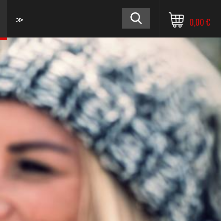
≫
0,00 €