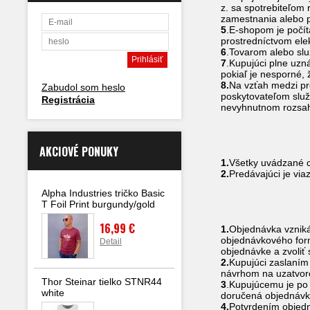
z. sa spotrebiteľom 
zamestnania alebo p
5
.E-shopom je počít
prostredníctvom ele
6
.Tovarom alebo slu
7
.Kupujúci plne uzn
pokiaľ je nesporné,
8.
Na vzťah medzi pr
Zabudol som heslo
poskytovateľom služ
Registrácia
nevyhnutnom rozsahu
C
AKCIOVÉ PONUKY
1.
Všetky uvádzané c
2.
Predávajúci je vi
Alpha Industries tričko Basic
Člá
T Foil Print burgundy/gold
Obj
16,99 €
1.
Objednávka vzniká
objednávkového form
Detail
objednávke a zvoliť 
2.
Kupujúci zaslaním
návrhom na uzatvore
Thor Steinar tielko STNR44
3
.Kupujúcemu je po
white
doručená objednávka
4.
Potvrdením objedn