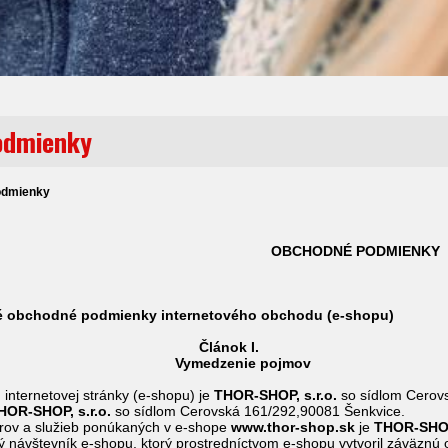
odmienky
odmienky
OBCHODNÉ PODMIENKY
odné podmienky internetového obchodu (e-shopu)
ánok I.
dzenie pojmov
internetovej stránky (e-shopu) je
THOR-SHOP, s.r.o.
so sídlom Cerov
OR-SHOP, s.r.o.
so sídlom Cerovská 161/292,90081 Šenkvice.
rov a služieb ponúkaných v e-shope
www.thor-shop.sk
je
THOR-SHOP,
ý návštevník e-shopu, ktorý prostredníctvom e-shopu vytvoril záväznú