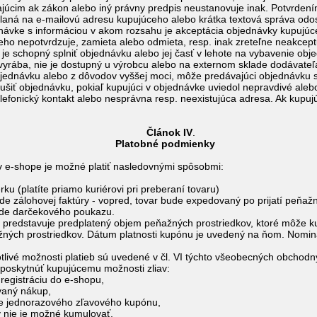
júcim ak zákon alebo iný právny predpis neustanovuje inak. Potvrdení
aná na e-mailovú adresu kupujúceho alebo krátka textová správa odosl
dnávke s informáciou v akom rozsahu je akceptácia objednávky kupujúc
ho nepotvrdzuje, zamieta alebo odmieta, resp. inak zreteľne neakcept
e je schopný splniť objednávku alebo jej časť v lehote na vybavenie ob
evyrába, nie je dostupný u výrobcu alebo na externom sklade dodávateľa
jednávku alebo z dôvodov vyššej moci, môže predávajúci objednávku 
ušiť objednávku, pokiaľ kupujúci v objednávke uviedol nepravdivé alebo
lefonický kontakt alebo nesprávna resp. neexistujúca adresa. Ak kupujúc
ánok IV
.
Platobné podmienky
 v e-shope je možné platiť nasledovnými spôsobmi:
u (platíte priamo kuriérovi pri preberaní tovaru)
 zálohovej faktúry - vopred, tovar bude expedovaný po prijatí peňažn
de darčekového poukazu.
predstavuje predplatený objem peňažných prostriedkov, ktoré môže kup
žných prostriedkov. Dátum platnosti kupónu je uvedený na ňom. Nom
otlivé možnosti platieb sú uvedené v čl. VI týchto všeobecných obcho
poskytnúť kupujúcemu možnosti zliav:
egistráciu do e-shopu,
aný nákup,
 jednorazového zľavového kupónu,
 nie je možné kumulovať.