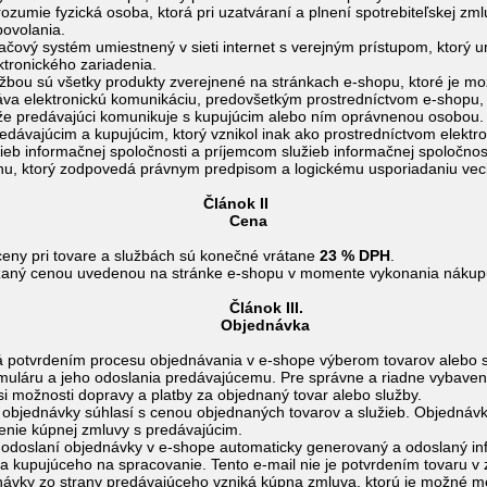
rozumie fyzická osoba, ktorá pri uzatváraní a plnení spotrebiteľskej zm
ovolania.
ačový systém umiestnený v sieti internet s verejným prístupom, ktorý 
ktronického zariadenia.
žbou sú všetky produkty zverejnené na stránkach e-shopu, ktoré je mo
áva elektronickú komunikáciu, predovšetkým prostredníctvom e-shopu, e
 že predávajúci komunikuje s kupujúcim alebo ním oprávnenou osobou.
edávajúcim a kupujúcim, ktorý vznikol inak ako prostredníctvom elektr
ieb informačnej spoločnosti a príjemcom služieb informačnej spoločnos
, ktorý zodpovedá právnym predpisom a logickému usporiadaniu veci,
Článok II
ena
eny pri tovare a službách sú konečné vrátane
23 % DPH
.
azaný cenou uvedenou na stránke e-shopu v momente vykonania nákup
nok III.
ednávka
 potvrdením procesu objednávania v e-shope výberom tovarov alebo s
uláru a jeho odoslania predávajúcemu. Pre správne a riadne vybaveni
si možnosti dopravy a platby za objednaný tovar alebo služby.
 objednávky súhlasí s cenou objednaných tovarov a služieb. Objednávk
nie kúpnej zmluvy s predávajúcim.
 odoslaní objednávky v e-shope automaticky generovaný a odoslaný i
 kupujúceho na spracovanie. Tento e-mail nie je potvrdením tovaru v z
ávky zo strany predávajúceho vzniká kúpna zmluva, ktorú je možné m