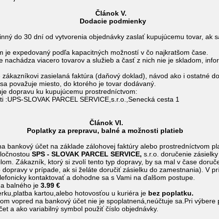
ánok V.
ie podmienky
vinný do 30 dní od vytvorenia objednávky zaslať kupujúcemu tovar, ak s
om je expedovaný podľa kapacitných možností v čo najkratšom čase.
e nachádza viacero tovarov a služieb a časť z nich nie je skladom, i
e zákazníkovi zasielaná faktúra (daňový doklad), návod ako i ostatné 
 sa považuje miesto, do ktorého je tovar dodávaný.
zuje dopravu ku kupujúcemu prostredníctvom:
osti :UPS-SLOVAK PARCEL SERVICE,s.r.o.,Senecká cesta 1
nok VI.
 prepravu, balné a možnosti platieb
 na bankový účet na základe zálohovej faktúry alebo prostredníctvom p
oločnostou
S
PS - SLOVAK PARCEL SERVICE,
s.r.o. doručenie zásiel
. Zákazník, ktorý si zvolí tento typ dopravy, by sa mal v čase doručen
 dopravy v prípade, ak si želáte doručiť zásielku do zamestnania). V p
lefonicky kontaktovať a dohodne sa s Vami na ďalšom postupe.
 a balného je
3.99 €
ku,platba kartou,alebo hotovosťou u kuriéra je
bez poplatku.
om vopred na bankový účet nie je spoplatnená,neúčtuje sa.Pri výbere 
čet a ako variabilný symbol použiť číslo objednávky.