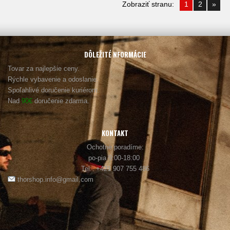
Zobraziť stranu:
1
2
»
DÔLEŽITÉ NFORMÁCIE
Tovar za najlepšie ceny.
Rýchle vybavenie a odoslanie.
Spoľahlivé doručenie kuriérom.
Nad
90€
doručenie zdarma.
KONTAKT
Ochotne poradíme:
po-pia 9:00-18:00
Tel: +421 907 755 486
thorshop.info@gmail.com