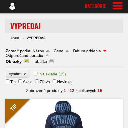
KATEGÓRIE
VYPREDAJ
Úvod
VYPREDAJ
Zoradiť podľa:
Názov
Cena
Dátum pridania
Odporúčané poradie
Obrázky
Tabuľka
∨
Na sklade
(19)
Výrobca
Tip
Akcia
Zľava
Novinka
Zobrazené produkty
1 - 12
z celkových
19
TIP